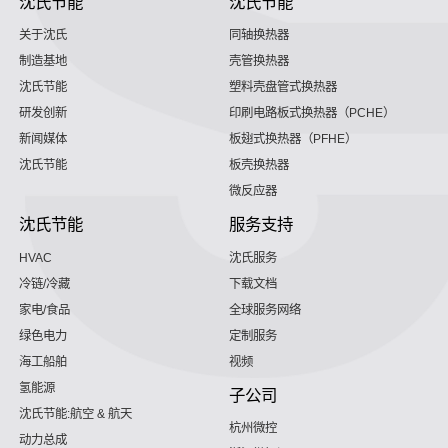
沈氏节能
沈氏节能
关于沈氏
同轴换热器
制造基地
壳管换热器
沈氏节能
塑料壳盘管式换热器
研发创新
印刷电路板式换热器（PCHE）
新闻媒体
板翅式换热器（PFHE）
沈氏节能
板壳换热器
微反应器
沈氏节能
服务支持
HVAC
沈氏服务
冷链/冷藏
下载文档
家电/食品
全球服务网络
绿色电力
定制服务
海工船舶
视频
氢能源
子公司
沈氏节能:航空 & 航天
杭州微控
动力总成