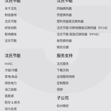
沈氏节能
沈氏节能
关于沈氏
同轴换热器
制造基地
壳管换热器
沈氏节能
塑料壳盘管式换热器
研发创新
沈氏节能:印刷电路板式换热器（PCHE）
新闻媒体
沈氏节能:板翅式换热器（PFHE）
沈氏节能
板壳换热器
微反应器
沈氏节能
服务支持
HVAC
沈氏服务
冷链/冷藏
下载文档
家电/食品
全球服务网络
绿色电力
定制服务
海工船舶
视频
氢能源
子公司
航空 & 航天
杭州微控
动力总成