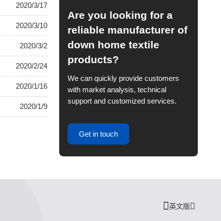
2020/3/17
Are you looking for a
2020/3/10
reliable manufacturer of
down home textile
2020/3/2
products?
2020/2/24
We can quickly provide customers
2020/1/16
with market analysis, technical
support and customized services.
2020/1/9
Get in touch
英文版