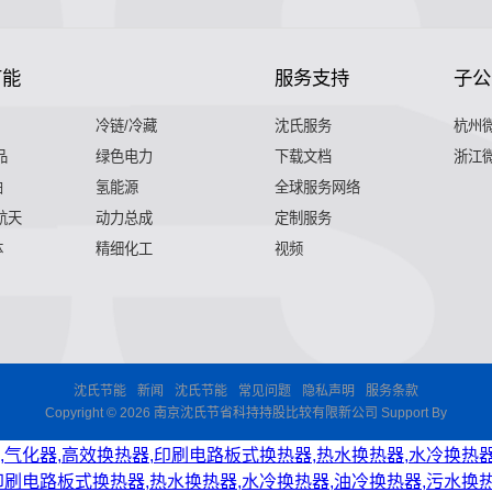
节能
服务支持
子公
冷链/冷藏
沈氏服务
杭州
品
绿色电力
下载文档
浙江
舶
氢能源
全球服务网络
 航天
动力总成
定制服务
体
精细化工
视频
沈氏节能
新闻
沈氏节能
常见问题
隐私声明
服务条款
Copyright © 2026 南京沈氏节省科持持股比较有限新公司 Support By
,气化器,高效换热器,印刷电路板式换热器,热水换热器,水冷换热器
印刷电路板式换热器,热水换热器,水冷换热器,油冷换热器,污水换热