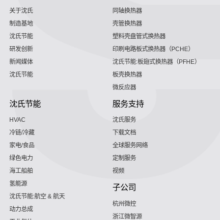
关于沈氏
同轴换热器
制造基地
壳管换热器
沈氏节能
塑料壳盘管式换热器
研发创新
印刷电路板式换热器（PCHE）
新闻媒体
沈氏节能:板翅式换热器（PFHE）
沈氏节能
板壳换热器
微反应器
沈氏节能
服务支持
HVAC
沈氏服务
冷链/冷藏
下载文档
家电/食品
全球服务网络
绿色电力
定制服务
海工船舶
视频
氢能源
子公司
沈氏节能:航空 & 航天
杭州微控
动力总成
浙江微智源