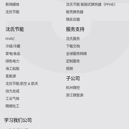
新闻媒体
沈氏节能:板翅式换热器（PFHE）
沈氏节能
板壳换热器
微反应器
沈氏节能
服务支持
HVAC
沈氏服务
冷链/冷藏
下载文档
家电/食品
全球服务网络
绿色电力
定制服务
海工船舶
视频
氢能源
子公司
沈氏节能:航空 & 航天
杭州微控
动力总成
浙江微智源
工业气体
精细化工
学习我们公司