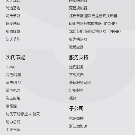
关于沈氏
同轴换热器
制造基地
壳管换热器
沈氏节能
沈氏节能:塑料壳盘管式换热器
研发创新
印刷电路板式换热器（PCHE）
新闻媒体
沈氏节能:板翅式换热器（PFHE）
沈氏节能
板壳换热器
微反应器
沈氏节能
服务支持
HVAC
沈氏服务
冷链/冷藏
下载文档
家电/食品
全球服务网络
绿色电力
定制服务
海工船舶
视频
氢能源
子公司
沈氏节能:航空 & 航天
杭州微控
动力总成
浙江微智源
工业气体